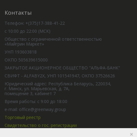
Контакты
Телефон: +(375)17-388-41-22
с 10:00 до 22:00 (МСК)
Общество с ограниченной ответственностью
«Майгрин Маркет»
УНП 193603818
ОКПО 505639615000
ЗАКРЫТОЕ АКЦИОНЕРНОЕ ОБЩЕСТВО "АЛЬФА-БАНК"
СВИФТ - ALFABY2X, УНП 101541947, ОКПО 37526626
Юридический адрес: Республика Беларусь, 220034,
г. Минск, ул. Марьевская, д. 7А,
помещение 3, кабинет 7
Время работы: с 9:00 до 18:00
e-mail: office@greenway.group
Торговый реестр
Свидетельство о гос. регистрации
×