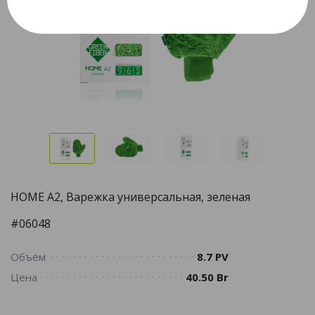
HOME A2, Варежка универсальная, зеленая
#06048
Объём
8.7 PV
Цена
40.50 Br