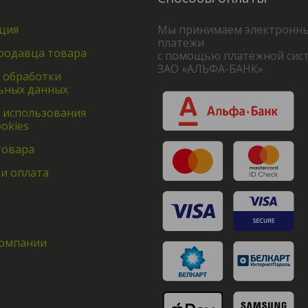
ция
Мы принимаем электронн
платежи
родавца товара
с помощью платежной сис
ЗАО «АЛЬФА-БАНК».
 обработки
ьных данных
 использования
okies
товара
 и оплата
омпании