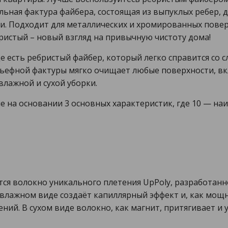
ьная фактура файбера, состоящая из выпуклых ребер, д
ти. Подходит для металлических и хромированных повер
ристый – новый взгляд на привычную чистоту дома!
где есть ребристый файбер, который легко справится со 
ельефной фактуры мягко очищает любые поверхности, в
влажной и сухой уборки.
е на основании 3 основных характеристик, где 10 — на
тся волокно уникального плетения UpPoly, разработанн
влажном виде создаёт капиллярный эффект и, как мощ
нений. В сухом виде волокно, как магнит, притягивает и