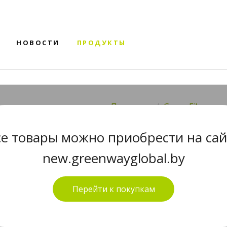
НОВОСТИ
ПРОДУКТЫ
Продукты
Green Fiber
GREEN FIBE
се товары можно приобрести на сай
ФАЙБЕР РЕ
new.greenwayglobal.by
ЖЕЛТЫЙ
Перейти к покупкам
HOME S3, Файбер ребристый