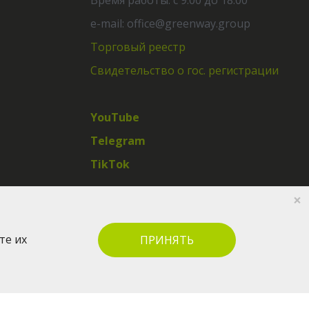
Время работы: с 9:00 до 18:00
e-mail: office@greenway.group
Торговый реестр
Свидетельство о гос. регистрации
YouTube
Telegram
TikTok
×
те их
ПРИНЯТЬ