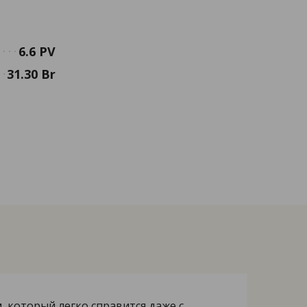
6.6 PV
31.30 Br
 который легко справится даже с