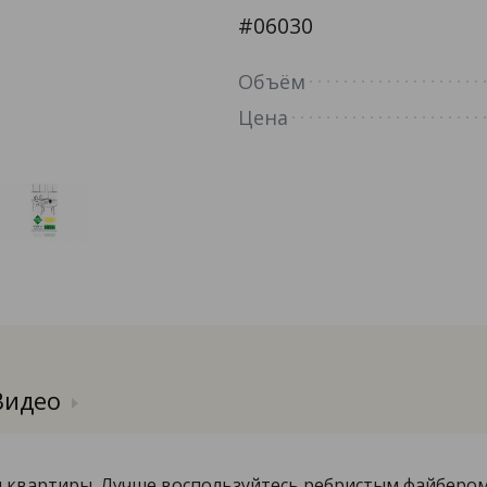
#06030
Объём
Цена
Видео
и квартиры. Лучше воспользуйтесь ребристым файбером,