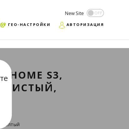
New Site
ГЕО-НАСТРОЙКИ
АВТОРИЗАЦИЯ
R HOME S3,
те
БРИСТЫЙ,
, желтый